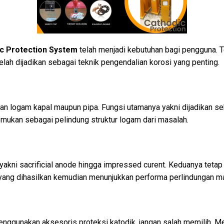
c Protection System
telah menjadi kebutuhan bagi pengguna. Te
elah dijadikan sebagai teknik pengendalian korosi yang penting.
n logam kapal maupun pipa. Fungsi utamanya yakni dijadikan se
emukan sebagai pelindung struktur logam dari masalah.
akni sacrificial anode hingga impressed curent. Keduanya tetap
 yang dihasilkan kemudian menunjukkan performa perlindungan m
nggunakan aksesoris proteksi katodik, jangan salah memilih. Me