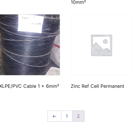
10mm²
XLPE/PVC Cable 1 x 6mm²
Zinc Ref Cell Permanent
←
1
2