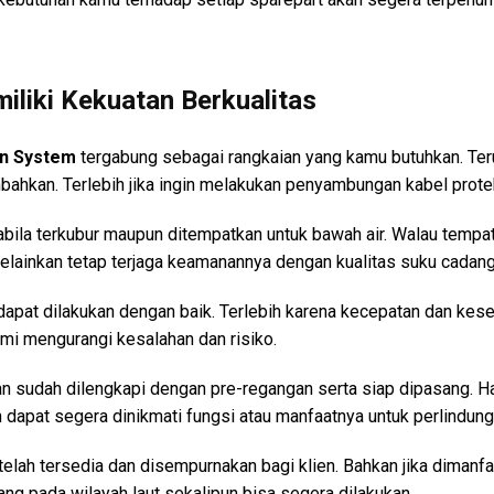
iliki Kekuatan Berkualitas
on System
tergabung sebagai rangkaian yang kamu butuhkan. Ter
bahkan. Terlebih jika ingin melakukan penyambungan kabel prote
pabila terkubur maupun ditempatkan untuk bawah air. Walau temp
elainkan tetap terjaga keamanannya dengan kualitas suku cadan
apat dilakukan dengan baik. Terlebih karena kecepatan dan kese
emi mengurangi kesalahan dan risiko.
an sudah dilengkapi dengan pre-regangan serta siap dipasang. 
apat segera dinikmati fungsi atau manfaatnya untuk perlindung
elah tersedia dan disempurnakan bagi klien. Bahkan jika diman
ang pada wilayah laut sekalipun bisa segera dilakukan.