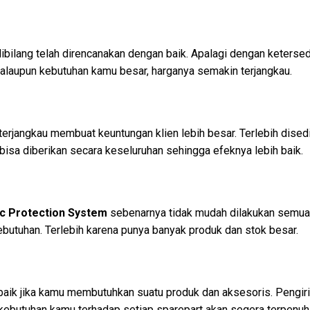
ibilang telah direncanakan dengan baik. Apalagi dengan keters
 walaupun kebutuhan kamu besar, harganya semakin terjangkau.
terjangkau membuat keuntungan klien lebih besar. Terlebih dise
u bisa diberikan secara keseluruhan sehingga efeknya lebih baik.
c Protection System
sebenarnya tidak mudah dilakukan semua 
kebutuhan. Terlebih karena punya banyak produk dan stok besar.
baik jika kamu membutuhkan suatu produk dan aksesoris. Pengiri
a kebutuhan kamu terhadap setiap sparepart akan segera terpenuhi